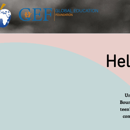
Hel
Un
Boun
teen
com